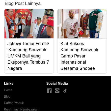
Blog Post Lainnya
Jokowi Temui Pemilik
Kiat Sukses
‘Kampung Souvenir’
Kampung Souvenir
UMKM Bali yang
Garap Pasar
Ekspornya Tembus 7
Internasional
Negara
Bersama Shopee
Links
Social Media
Home
Blog
Daftar Produk
Konfirmasi Pembayaran