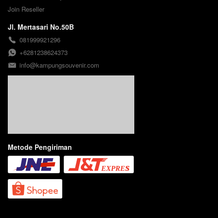
Join Reseller
Jl. Mertasari No.50B
081999921296
+6281238624373
info@kampungsouvenir.com
Metode Pengiriman